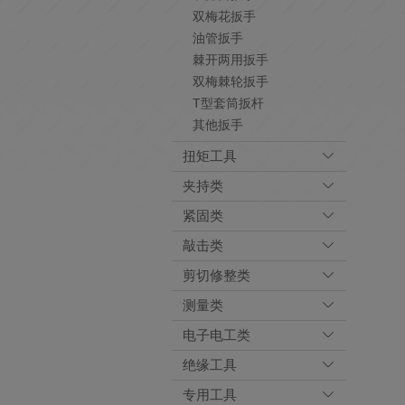
双梅花扳手
油管扳手
棘开两用扳手
双梅棘轮扳手
T型套筒扳杆
其他扳手
扭矩工具
夹持类
紧固类
敲击类
剪切修整类
测量类
电子电工类
绝缘工具
专用工具