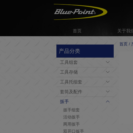
首页
关于我
首页 /
产品分类
工具组套
工具存储
工具托组套
套筒及配件
扳手
扳手组套
活动扳手
两用扳手
双开口扳手