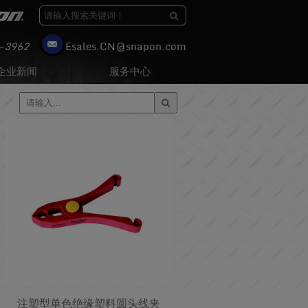
-3962
moc.nopans@NC.selasE
企业新闻
服务中心
注塑型单色绝缘塑料圆头线夹