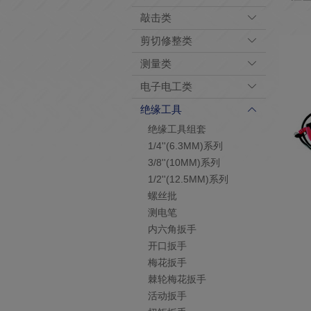
敲击类
剪切修整类
测量类
电子电工类
绝缘工具
绝缘工具组套
1/4''(6.3MM)系列
3/8''(10MM)系列
1/2''(12.5MM)系列
螺丝批
测电笔
内六角扳手
开口扳手
梅花扳手
棘轮梅花扳手
活动扳手