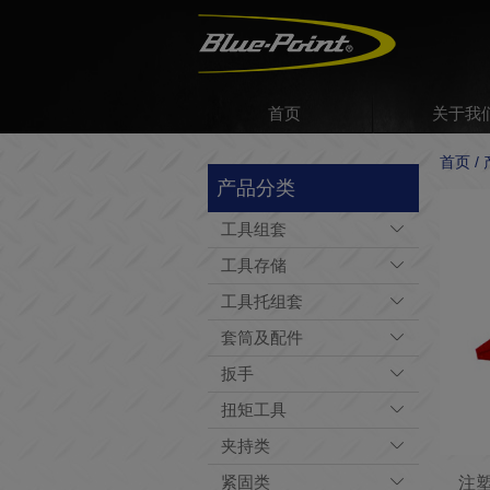
首页
关于我
首页 /
产品分类
工具组套
工具存储
工具托组套
套筒及配件
扳手
扭矩工具
夹持类
紧固类
注