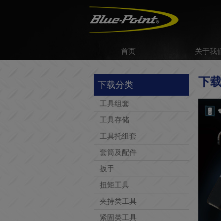
首页
关于我
下
下载分类
工具组套
工具存储
工具托组套
套筒及配件
扳手
扭矩工具
夹持类工具
紧固类工具