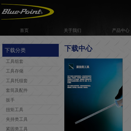
首页
关于我们
产品中心
下载中心
下载分类
工具组套
工具存储
工具托组套
套筒及配件
扳手
扭矩工具
夹持类工具
紧固类工具